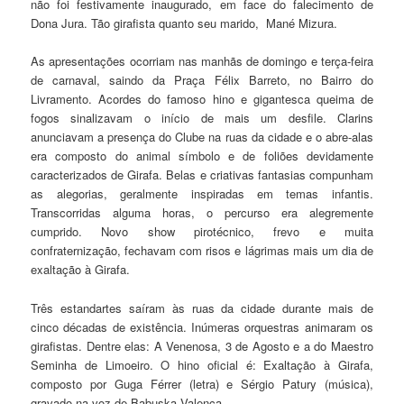
não foi festivamente inaugurado, em face do falecimento de
Dona Jura. Tão girafista quanto seu marido, Mané Mizura.
As apresentações ocorriam nas manhãs de domingo e terça-feira
de carnaval, saindo da Praça Félix Barreto, no Bairro do
Livramento. Acordes do famoso hino e gigantesca queima de
fogos sinalizavam o início de mais um desfile. Clarins
anunciavam a presença do Clube na ruas da cidade e o abre-alas
era composto do animal símbolo e de foliões devidamente
caracterizados de Girafa. Belas e criativas fantasias compunham
as alegorias, geralmente inspiradas em temas infantis.
Transcorridas alguma horas, o percurso era alegremente
cumprido. Novo show pirotécnico, frevo e muita
confraternização, fechavam com risos e lágrimas mais um dia de
exaltação à Girafa.
Três estandartes saíram às ruas da cidade durante mais de
cinco décadas de existência. Inúmeras orquestras animaram os
girafistas. Dentre elas: A Venenosa, 3 de Agosto e a do Maestro
Seminha de Limoeiro. O hino oficial é: Exaltação à Girafa,
composto por Guga Férrer (letra) e Sérgio Patury (música),
gravado na voz de Babuska Valença.