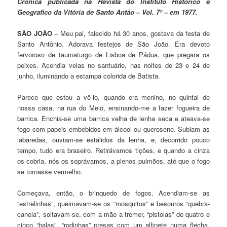
Crônica publicada na Revista do Instituto Histórico e
Geografico da Vitória de Santo Antão – Vol. 7º – em 1977.
SÃO JOÃO
– Meu pai, falecido há 30 anos, gostava da festa de
Santo Antônio. Adorava festejos de São João. Era devoto
fervoroso de taumaturgo de Lisboa de Pádua, que pregara os
peixes. Acendia velas no santuário, nas noites de 23 e 24 de
junho, iluminando a estampa colorida de Batista.
Parece que estou a vê-lo, quando era menino, no quintal de
nossa casa, na rua do Meio, ensinando-me a fazer fogueira de
barrica. Enchia-se uma barrica velha de lenha seca e ateava-se
fogo com papeis embebidos em álcool ou querosene. Subiam as
labaredas, ouviam-se estálidos da lenha, e, decorrido pouco
tempo, tudo era braseiro. Retirávamos tições, e quando a cinza
os cobria, nós os soprávamos, a plenos pulmões, até que o fogo
se tornasse vermelho.
Começava, então, o brinquedo de fogos. Acendiam-se as
“estrelinhas”, queimavam-se os “mosquitos” e besouros “quebra-
canela”, soltavam-se, com a mão a tremer, “pistolas” de quatro e
cinco “balas”, “rodinhas” presas com um alfinete numa flecha,