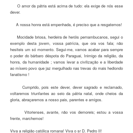
O amor da pátria está acima de tudo: ela exige de nós esse
dever.
A nossa honra está empenhada, é preciso que a resgatemos!
Mocidade briosa, herdeira de heróis pernambucanos, segui o
exemplo desta jovem, vossa patrícia, que ora vos fala; não
hesiteis um só momento. Segui-me, vamos acabar para sempre
o poder do bárbaro déspota do Paraguai, Inimigo da religião, da
honra, da humanidade ; vamos levar a civilização e a liberdade
ao mísero povo que jaz mergulhado nas trevas do mais hediondo
fanatismo !
Cumprido, pois este dever, dever sagrado e reclamado,
voltaremos triunfantes ao seio da pátria natal, onde cheios da
gloria, abraçaremos a nosso pais, parentes e amigos.
Vitorienses, avante, não vos demoreis; estou a vossa
frente, marchemos!
Viva a religião católica romana! Viva o sr D. Pedro II!