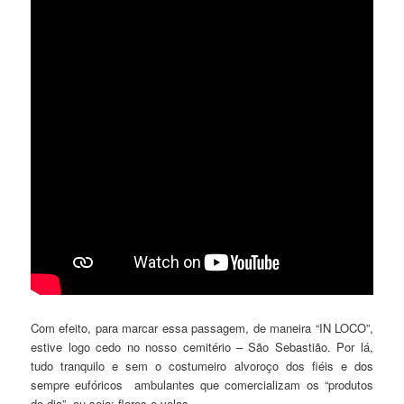
Com efeito, para marcar essa passagem, de maneira “IN LOCO”,
estive logo cedo no nosso cemitério – São Sebastião. Por lá,
tudo tranquilo e sem o costumeiro alvoroço dos fiéis e dos
sempre eufóricos ambulantes que comercializam os “produtos
do dia”, ou seja: flores e velas.