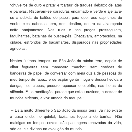
“chuveiros de ouro e prata” e “cartas” de traques debaixo de latas
e panelas. Riscavam-se caraduras encarnado e verde e ajeitava-
se a subida de balões de papel, para que, aos caprichos do
vento, eles cabeceassem, sem destino, dentro da alvoroçada
noite sanjoanesca. Nas ruas e nas praças prosseguiam,
fagulhantes, batalhas de busca-pés. Chegavam, amortecidos, na
cidade, estrondos de bacamartes, disparados nas propriedades
agrícolas.
Nestes últimos tempos, no São João da minha terra, depois de
olhar fogueiras sem mamoeiro “macho”, sem cordões de
bandeiras de papel; de conversar com meia dúzia de pessoas do
meu tempo de rapaz, e de espiar gente moça e desconhecida a
dançar, nos clubes, procuro repousar o espírito, nas horas de
silêncio. E na meditação, parece que estou ouvindo, a descer de
mundos siderais, a voz amada do meu pai:
– Está muito diferente o São João da nossa terra. Já não existe
a casa onde, no quintal, fazíamos fogueira de barrica. Não
maldigas os tempos novos: são passagens renovadas da vida,
são as leis divinas na evolução do mundo.