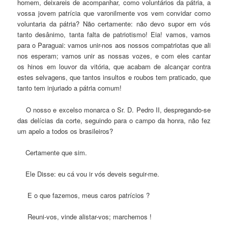
homem, deixareis de acompanhar, como voluntários da pátria, a
vossa jovem patrícia que varonilmente vos vem convidar como
voluntaria da pátria? Não certamente: não devo supor em vós
tanto desânimo, tanta falta de patriotismo! Eia! vamos, vamos
para o Paraguai: vamos unir-nos aos nossos compatriotas que ali
nos esperam; vamos unir as nossas vozes, e com eles cantar
os hinos em louvor da vitória, que acabam de alcançar contra
estes selvagens, que tantos insultos e roubos tem praticado, que
tanto tem injuriado a pátria comum!
O nosso e excelso monarca o Sr. D. Pedro II, despregando-se
das delícias da corte, seguindo para o campo da honra, não fez
um apelo a todos os brasileiros?
Certamente que sim.
Ele Disse: eu cá vou ir vós deveis seguir-me.
E o que fazemos, meus caros patrícios ?
Reuni-vos, vinde alistar-vos; marchemos !