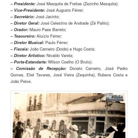
– Presidente:
José Mesquita de Freitas (Zezinho Mesquita);
– Vice-Presidente:
José Augusto Férrer;
– Secretário:
José Jacinto;
– Diretor Geral:
José Celestino de Andrade (Zé Palito);
– Orador:
Mauro Paes Barreto;
– Tesoureiro:
Aluízio Férrer;
– Diretor Musical:
Paulo Férrer;
– Fiscais:
João Carneiro (Doido) e Hugo Costa;
– Diretor Artístico:
Nivaldo Varela;
– Porta-Estandarte:
Wilson Coelho (O Bruto);
– Comissão de Recepção:
Donato Carneiro, José Pedro
Gomes, Eliel Tavares, José Vieira (Zequinha), Rubens Costa e
João Peixe.