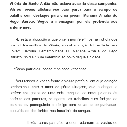
Vitória de Santo Antão não esteve ausente desta campanha.
Vários jovens alistaram-se para partir para o campo de
batalha com destaque para uma jovem, Mariana Amália do
Rego Barreto. Segue a mensagem por ela proferida aos
antonenses.
-É esta a alocução a que ontem nos referimos na notícia que
nos foi transmitida da Vitória; a qual alocução foi recitada pela
Jovem Heroína Pernambucana D. Mariana Amália do Rego
Barreto, no dia 16 de setembro ao povo daquela cidade:
“Caros patrícios! briosa mocidade vitoriense !
Aqui tendes a vossa frente a vossa patrícia, em cujo coração
predominou tanto o amor da pátria ultrajada, que a obrigou a
preferir aos gozos de uma vida tranquila, ao amor paterno, às
carícias dos parentes, os rigores, os trabalhos e as fadigas da
batalha, ou perseguindo o inimigo com as armas empunhadas,
ou cuidando dos feridos nos hospitais de sangue.
E vós, caros patrícios, a quem adornam as vestes do