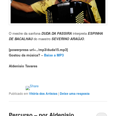
O mestre da sanfona
DUDA DA PASSIRA
interpreta
ESPINHA
DE BACALHAU
do maestro
SEVERINO ARAÚJO
.
[powerpress url=../mp3/duda15.mp3]
Gostou da música? –
Baixe a MP3
Aldenisio Tavares
Publicado em
Vitória dos Artistas
|
Deixe uma resposta
Percurso – por Aldenisio