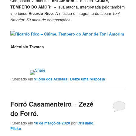
Compositor vitoriense
Toni Amorim –
música “
CIÚME,
TEMPERO DO AMOR
” – sua autoria, interpretada pelo também
vitoriense
Ricardo Rico
. A música é integrante do álbum
Toni
Amorim: 50 anos de composições.
Ricardo Rico – Ciúme, Tempero do Amor de Toni Amorim
Aldenisio Tavares
Publicado em
Vitória dos Artistas
|
Deixe uma resposta
Forró Casamenteiro – Zezé
do Forró.
Publicado em
18 de março de 2020
por
Cristiano
Pilako