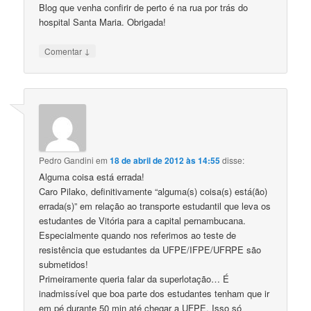
Blog que venha confirir de perto é na rua por trás do
hospital Santa Maria. Obrigada!
↓
Comentar
Pedro Gandini
em
18 de abril de 2012 às 14:55
disse:
Alguma coisa está errada!
Caro Pilako, definitivamente “alguma(s) coisa(s) está(ão)
errada(s)” em relação ao transporte estudantil que leva os
estudantes de Vitória para a capital pernambucana.
Especialmente quando nos referimos ao teste de
resistência que estudantes da UFPE/IFPE/UFRPE são
submetidos!
Primeiramente queria falar da superlotação… É
inadmissível que boa parte dos estudantes tenham que ir
em pé durante 50 min até chegar a UFPE. Isso só