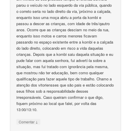
parou o veículo no lado esquerdo da via pública, quando
o correto seria no lado direito da via,´próximo a calçada,
enquanto isso uma moça abriu a porta da kombi e
passou a descer as crianças, com idade de três/qautro
anos. Ocorre que as crianças desciam no meio da rua,
enquanto isso motos e carros menores ficavam
passando no espaço existente entre a kombi e a calçada
do lado direito, colocando em risco a vida daquelas
crianças. Depois que a kombi saiu daquela situação e eu
pude falar com aquela senhora, fui advertí-la sobre a
situação, mas fui tratado com ignorância pela mesma,
que mostrou não ter educação, bem como qualquer
qualificação para fazer aquele tipo de trabalho. Chamo a
atenção dos vitoriensses que são pais e estão colocando
seus filhos sob a responsabilidade desses
irresponsáveis. Caso queiram confirmar o que digo,
fiquem próximo ao local que falei, por volta das
13:00/13:10.
↓
Comentar