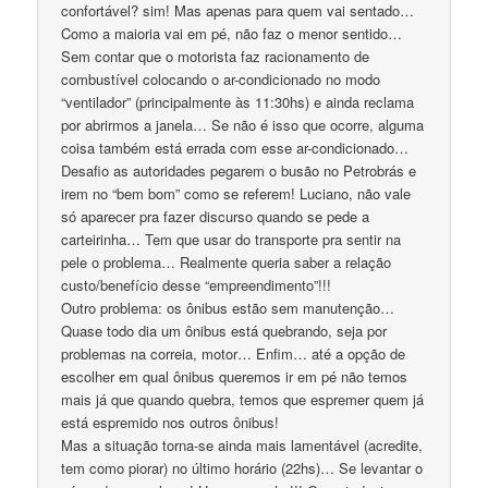
confortável? sim! Mas apenas para quem vai sentado…
Como a maioria vai em pé, não faz o menor sentido…
Sem contar que o motorista faz racionamento de
combustível colocando o ar-condicionado no modo
“ventilador” (principalmente às 11:30hs) e ainda reclama
por abrirmos a janela… Se não é isso que ocorre, alguma
coisa também está errada com esse ar-condicionado…
Desafio as autoridades pegarem o busão no Petrobrás e
irem no “bem bom” como se referem! Luciano, não vale
só aparecer pra fazer discurso quando se pede a
carteirinha… Tem que usar do transporte pra sentir na
pele o problema… Realmente queria saber a relação
custo/benefício desse “empreendimento”!!!
Outro problema: os ônibus estão sem manutenção…
Quase todo dia um ônibus está quebrando, seja por
problemas na correia, motor… Enfim… até a opção de
escolher em qual ônibus queremos ir em pé não temos
mais já que quando quebra, temos que espremer quem já
está espremido nos outros ônibus!
Mas a situação torna-se ainda mais lamentável (acredite,
tem como piorar) no último horário (22hs)… Se levantar o