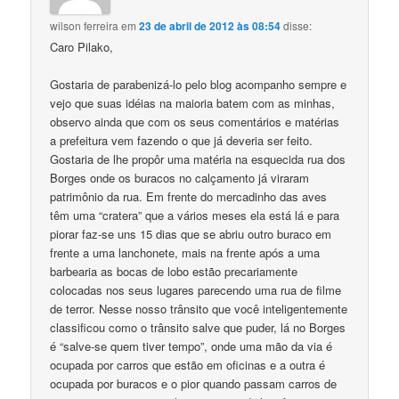
wilson ferreira
em
23 de abril de 2012 às 08:54
disse:
Caro Pilako,
Gostaria de parabenizá-lo pelo blog acompanho sempre e
vejo que suas idéias na maioria batem com as minhas,
observo ainda que com os seus comentários e matérias
a prefeitura vem fazendo o que já deveria ser feito.
Gostaria de lhe propôr uma matéria na esquecida rua dos
Borges onde os buracos no calçamento já viraram
patrimônio da rua. Em frente do mercadinho das aves
têm uma “cratera” que a vários meses ela está lá e para
piorar faz-se uns 15 dias que se abriu outro buraco em
frente a uma lanchonete, mais na frente após a uma
barbearia as bocas de lobo estão precariamente
colocadas nos seus lugares parecendo uma rua de filme
de terror. Nesse nosso trânsito que você inteligentemente
classificou como o trânsito salve que puder, lá no Borges
é “salve-se quem tiver tempo”, onde uma mão da via é
ocupada por carros que estão em oficinas e a outra é
ocupada por buracos e o pior quando passam carros de