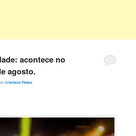
dade: acontece no
de agosto.
por
Cristiano Pilako