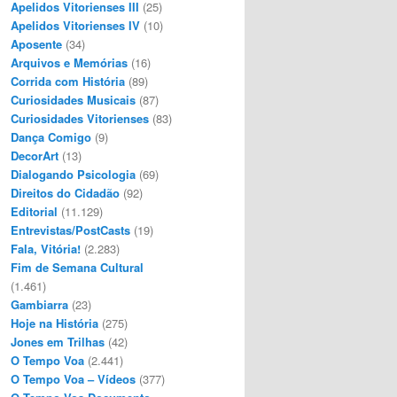
Apelidos Vitorienses III
(25)
Apelidos Vitorienses IV
(10)
Aposente
(34)
Arquivos e Memórias
(16)
Corrida com História
(89)
Curiosidades Musicais
(87)
Curiosidades Vitorienses
(83)
Dança Comigo
(9)
DecorArt
(13)
Dialogando Psicologia
(69)
Direitos do Cidadão
(92)
Editorial
(11.129)
Entrevistas/PostCasts
(19)
Fala, Vitória!
(2.283)
Fim de Semana Cultural
(1.461)
Gambiarra
(23)
Hoje na História
(275)
Jones em Trilhas
(42)
O Tempo Voa
(2.441)
O Tempo Voa – Vídeos
(377)