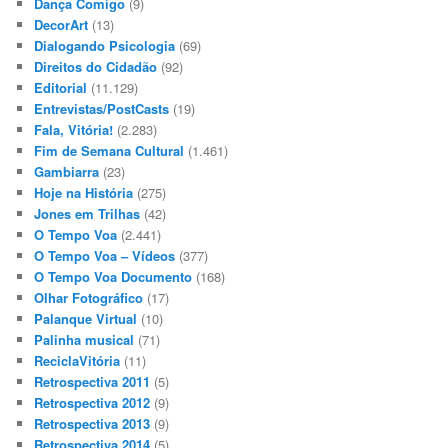
Dança Comigo
(9)
DecorArt
(13)
Dialogando Psicologia
(69)
Direitos do Cidadão
(92)
Editorial
(11.129)
Entrevistas/PostCasts
(19)
Fala, Vitória!
(2.283)
Fim de Semana Cultural
(1.461)
Gambiarra
(23)
Hoje na História
(275)
Jones em Trilhas
(42)
O Tempo Voa
(2.441)
O Tempo Voa – Vídeos
(377)
O Tempo Voa Documento
(168)
Olhar Fotográfico
(17)
Palanque Virtual
(10)
Palinha musical
(71)
ReciclaVitória
(11)
Retrospectiva 2011
(5)
Retrospectiva 2012
(9)
Retrospectiva 2013
(9)
Retrospectiva 2014
(5)