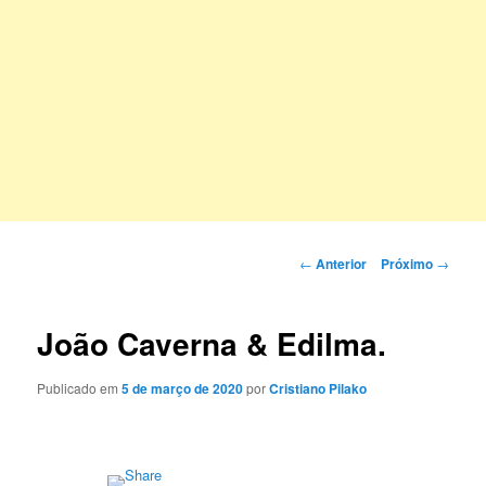
Navegação
←
Anterior
Próximo
→
de
posts
João Caverna & Edilma.
Publicado em
5 de março de 2020
por
Cristiano Pilako