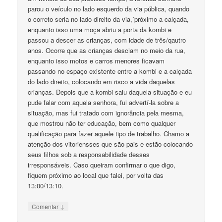
parou o veículo no lado esquerdo da via pública, quando
o correto seria no lado direito da via,´próximo a calçada,
enquanto isso uma moça abriu a porta da kombi e
passou a descer as crianças, com idade de três/qautro
anos. Ocorre que as crianças desciam no meio da rua,
enquanto isso motos e carros menores ficavam
passando no espaço existente entre a kombi e a calçada
do lado direito, colocando em risco a vida daquelas
crianças. Depois que a kombi saiu daquela situação e eu
pude falar com aquela senhora, fui advertí-la sobre a
situação, mas fui tratado com ignorância pela mesma,
que mostrou não ter educação, bem como qualquer
qualificação para fazer aquele tipo de trabalho. Chamo a
atenção dos vitoriensses que são pais e estão colocando
seus filhos sob a responsabilidade desses
irresponsáveis. Caso queiram confirmar o que digo,
fiquem próximo ao local que falei, por volta das
13:00/13:10.
↓
Comentar