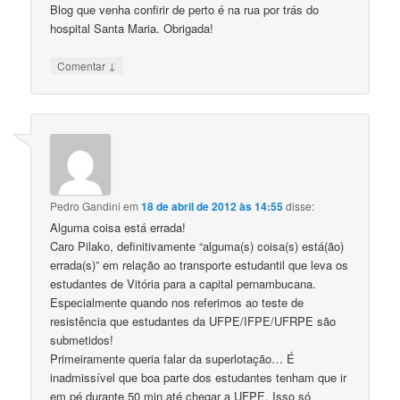
Blog que venha confirir de perto é na rua por trás do
hospital Santa Maria. Obrigada!
↓
Comentar
Pedro Gandini
em
18 de abril de 2012 às 14:55
disse:
Alguma coisa está errada!
Caro Pilako, definitivamente “alguma(s) coisa(s) está(ão)
errada(s)” em relação ao transporte estudantil que leva os
estudantes de Vitória para a capital pernambucana.
Especialmente quando nos referimos ao teste de
resistência que estudantes da UFPE/IFPE/UFRPE são
submetidos!
Primeiramente queria falar da superlotação… É
inadmissível que boa parte dos estudantes tenham que ir
em pé durante 50 min até chegar a UFPE. Isso só