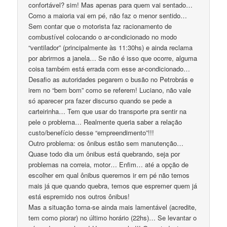
confortável? sim! Mas apenas para quem vai sentado…
Como a maioria vai em pé, não faz o menor sentido…
Sem contar que o motorista faz racionamento de
combustível colocando o ar-condicionado no modo
“ventilador” (principalmente às 11:30hs) e ainda reclama
por abrirmos a janela… Se não é isso que ocorre, alguma
coisa também está errada com esse ar-condicionado…
Desafio as autoridades pegarem o busão no Petrobrás e
irem no “bem bom” como se referem! Luciano, não vale
só aparecer pra fazer discurso quando se pede a
carteirinha… Tem que usar do transporte pra sentir na
pele o problema… Realmente queria saber a relação
custo/benefício desse “empreendimento”!!!
Outro problema: os ônibus estão sem manutenção…
Quase todo dia um ônibus está quebrando, seja por
problemas na correia, motor… Enfim… até a opção de
escolher em qual ônibus queremos ir em pé não temos
mais já que quando quebra, temos que espremer quem já
está espremido nos outros ônibus!
Mas a situação torna-se ainda mais lamentável (acredite,
tem como piorar) no último horário (22hs)… Se levantar o