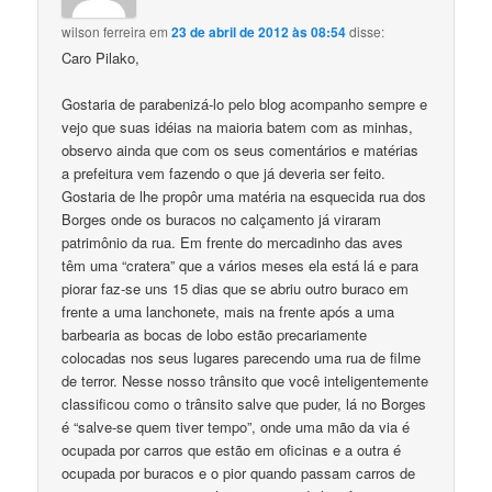
wilson ferreira
em
23 de abril de 2012 às 08:54
disse:
Caro Pilako,
Gostaria de parabenizá-lo pelo blog acompanho sempre e
vejo que suas idéias na maioria batem com as minhas,
observo ainda que com os seus comentários e matérias
a prefeitura vem fazendo o que já deveria ser feito.
Gostaria de lhe propôr uma matéria na esquecida rua dos
Borges onde os buracos no calçamento já viraram
patrimônio da rua. Em frente do mercadinho das aves
têm uma “cratera” que a vários meses ela está lá e para
piorar faz-se uns 15 dias que se abriu outro buraco em
frente a uma lanchonete, mais na frente após a uma
barbearia as bocas de lobo estão precariamente
colocadas nos seus lugares parecendo uma rua de filme
de terror. Nesse nosso trânsito que você inteligentemente
classificou como o trânsito salve que puder, lá no Borges
é “salve-se quem tiver tempo”, onde uma mão da via é
ocupada por carros que estão em oficinas e a outra é
ocupada por buracos e o pior quando passam carros de