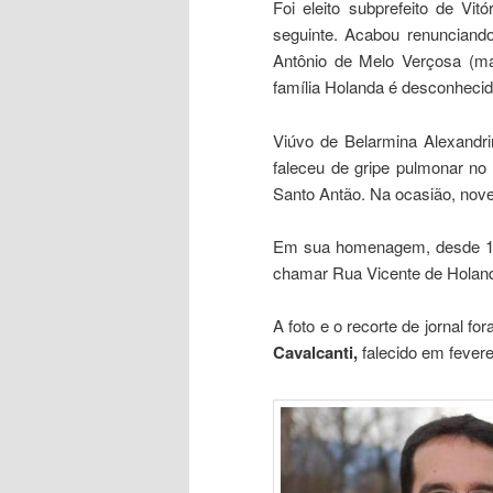
Foi eleito subprefeito de V
seguinte. Acabou renunciando
Antônio de Melo Verçosa (ma
família Holanda é desconhecid
Viúvo de Belarmina Alexandri
faleceu de gripe pulmonar no
Santo Antão. Na ocasião, nove 
Em sua homenagem, desde 195
chamar Rua Vicente de Holan
A foto e o recorte de jornal f
Cavalcanti,
falecido em fevere