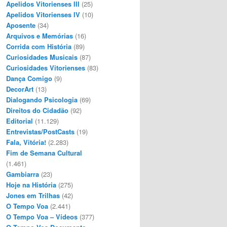
Apelidos Vitorienses III
(25)
Apelidos Vitorienses IV
(10)
Aposente
(34)
Arquivos e Memórias
(16)
Corrida com História
(89)
Curiosidades Musicais
(87)
Curiosidades Vitorienses
(83)
Dança Comigo
(9)
DecorArt
(13)
Dialogando Psicologia
(69)
Direitos do Cidadão
(92)
Editorial
(11.129)
Entrevistas/PostCasts
(19)
Fala, Vitória!
(2.283)
Fim de Semana Cultural
(1.461)
Gambiarra
(23)
Hoje na História
(275)
Jones em Trilhas
(42)
O Tempo Voa
(2.441)
O Tempo Voa – Vídeos
(377)