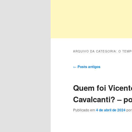
ARQUIVO DA CATEGORIA:
O TEMP
Navegação
←
Posts antigos
de
posts
Quem foi Vicent
Cavalcanti? – p
Publicado em
4 de abril de 2024
po