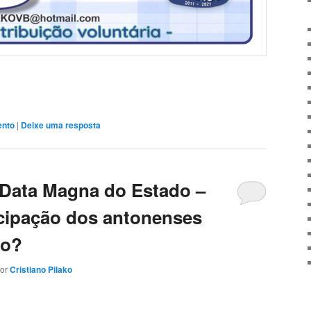
ento
|
Deixe uma resposta
– Data Magna do Estado –
icipação dos antonenses
to?
or
Cristiano Pilako