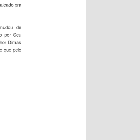
baleado pra
mudou de
do por Seu
enhor Dimas
e que pelo