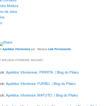
inho Moleza
no da Jaca
ino
ko
em
Apelidos Vitorienses
por
. Marque
Link Permanente
.
 “
APELIDOS VITORIENSE: BALEADO.
”
ack:
Apelidos Vitorienses: PIRRITA. | Blog do Pilako
ack:
Apelidos Vitoriense: FURÃO. | Blog do Pilako
ack:
Apelidos Vitoriense: MATUTO. | Blog do Pilako