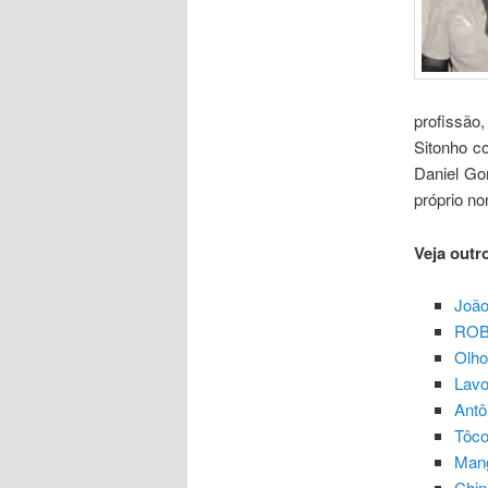
profissão
Sitonho co
Daniel Go
próprio n
Veja outr
João
ROB
Olho
Lavo
Antô
Tôco
Man
Chin