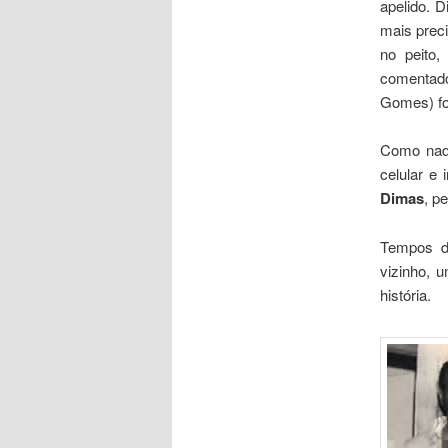
apelido. 
mais preci
no peito,
comentad
Gomes) foi
Como naqu
celular e
Dimas
, p
Tempos de
vizinho, 
história.