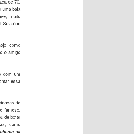
ada de 70,
or uma bala
ive, muito
 Severino
hoje, como
do o amigo
são com um
ontar essa
vidades de
 o famoso,
u de botar
mas, como
 chama ali