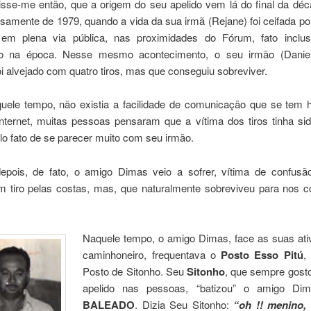
Disse-me então, que a origem do seu apelido vem lá do final da déc
samente de 1979, quando a vida da sua irmã (Rejane) foi ceifada p
 em plena via pública, nas proximidades do Fórum, fato inclus
o na época. Nesse mesmo acontecimento, o seu irmão (Daniel
 alvejado com quatro tiros, mas que conseguiu sobreviver.
ele tempo, não existia a facilidade de comunicação que se tem 
 internet, muitas pessoas pensaram que a vítima dos tiros tinha si
elo fato de se parecer muito com seu irmão.
pois, de fato, o amigo Dimas veio a sofrer, vítima de confu
um tiro pelas costas, mas, que naturalmente sobreviveu para nos c
Naquele tempo, o amigo Dimas, face as suas ati
caminhoneiro, frequentava o
Posto Esso Pitú
,
Posto de Sitonho. Seu
Sitonho
, que sempre gosto
apelido nas pessoas, “batizou” o amigo Di
BALEADO
. Dizia Seu Sitonho:
“oh !! menino,