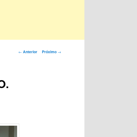
Navegação
←
Anterior
Próximo
→
de
posts
O.