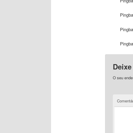
Pingb
Pingb
Pingb
Pingb
Deixe
O seu ender
Comentár