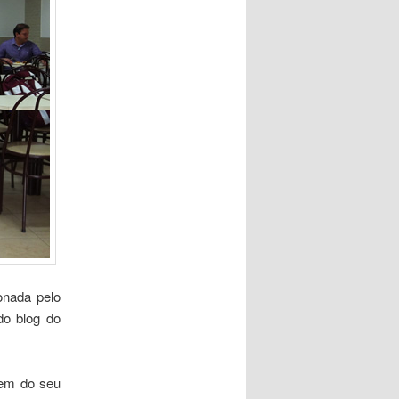
onada pelo
do blog do
igem do seu