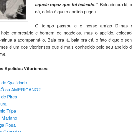
aquele rapaz que foi baleado.”
. Baleado pra lá, 
cá, o fato é que o apelido pegou.
O tempo passou e o nosso amigo Dimas 
, hoje empresário e homem de negócios, mas o apelido, coloca
ntinua a acompanhá-lo. Bala pra lá, bala pra cá, o fato é que o s
mes é um dos vitorienses que é mais conhecido pelo seu apelido d
ome.
os Apelidos Vitorienses:
 de Qualidade
Ô ou AMERICANO?
 de Pires
ura
nio Tripa
 Mariano
ga Rosa
a Contador