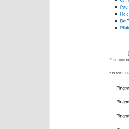
Paul
Hele
BatF
Pila
Publicado 
7 PENSOU EM
Pingb
Pingb
Pingb