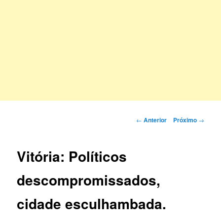
Navegação
←
Anterior
Próximo
→
de
posts
Vitória: Políticos
descompromissados,
cidade esculhambada.