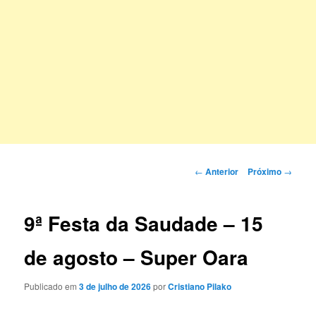
Navegação
←
Anterior
Próximo
→
de
posts
9ª Festa da Saudade – 15
de agosto – Super Oara
Publicado em
3 de julho de 2026
por
Cristiano Pilako