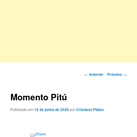
Navegação
←
Anterior
Próximo
→
de
posts
Momento Pitú
Publicado em
16 de junho de 2026
por
Cristiano Pilako