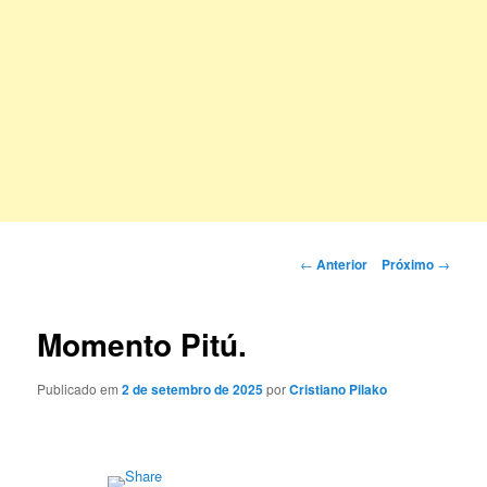
Navegação
←
Anterior
Próximo
→
de
posts
Momento Pitú.
Publicado em
2 de setembro de 2025
por
Cristiano Pilako