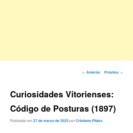
Navegação
←
Anterior
Próximo
→
de
posts
Curiosidades Vitorienses:
Código de Posturas (1897)
Publicado em
27 de março de 2025
por
Cristiano Pilako