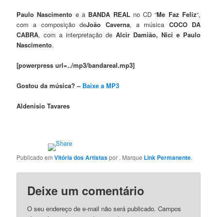
Paulo Nascimento
e a
BANDA REAL
no CD “
Me Faz Feliz
“,
com a composição de
João Caverna
, a música
COCO DA
CABRA
, com a interpretação de
Alcir Damião, Nici e Paulo
Nascimento
.
[powerpress url=../mp3/bandareal.mp3]
Gostou da música? –
Baixe a MP3
Aldenisio Tavares
Publicado em
Vitória dos Artistas
por
. Marque
Link Permanente
.
Deixe um comentário
O seu endereço de e-mail não será publicado.
Campos