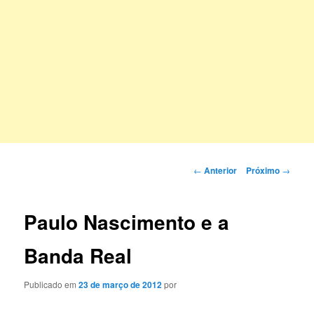
Navegação
←
Anterior
Próximo
→
de
posts
Paulo Nascimento e a
Banda Real
Publicado em
23 de março de 2012
por