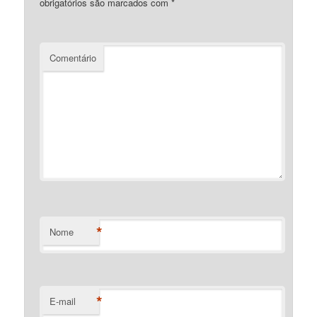
obrigatórios são marcados com
*
Comentário
*
Nome
*
E-mail