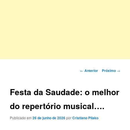
Navegação
←
Anterior
Próximo
→
de
posts
Festa da Saudade: o melhor
do repertório musical….
Publicado em
26 de junho de 2026
por
Cristiano Pilako