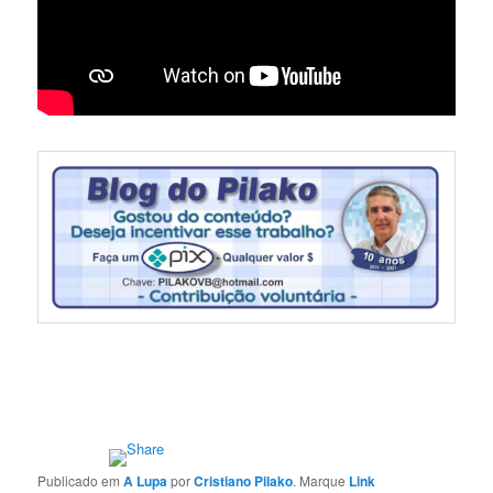
Publicado em
A Lupa
por
Cristiano Pilako
. Marque
Link