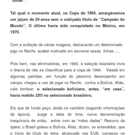
“união”.
Tal qual o momento atual, na Copa de 1994, amargávamos
um jejum de 24 anos sem o cobiçado título de “Campeão do
Mundo”. O último havia sido conquistado no México, em
1970.
Com a exibição de várias imagens, destacando um determinado
jogo no Recife, acabei motivado em escrever essas linhas…..
Pois bem, nas eliminatórias, em 1993, a seleção brasileira vivia
o drama de não se classificar para a copa de 1994. Vaiada em
algumas partidas, em função do péssimo desempenho em
campo, chegou a vez de jogar no Recife, contra a Bolívia. Aliás,
vale lembrar:
o selecionado boliviano, antes, “em casa”,
havia metido 2X0 no selecionado brasileiro.
Eis que do fundo poço, ainda no vestiário (segundo informações
da época), surge a ideia do time, numa demonstração
inequívoca de união, entrar com as “mãos dadas”. Resumo da
ópera: o Brasil goleou a Bolívia. Aliás, dizem, os entendidos, que
o inicio do título do tetra, alcançado nos EUA, começou no