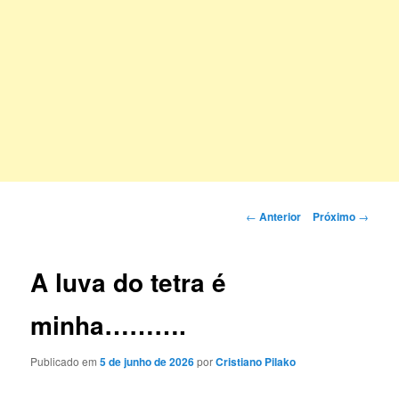
Navegação
←
Anterior
Próximo
→
de
posts
A luva do tetra é
minha……….
Publicado em
5 de junho de 2026
por
Cristiano Pilako