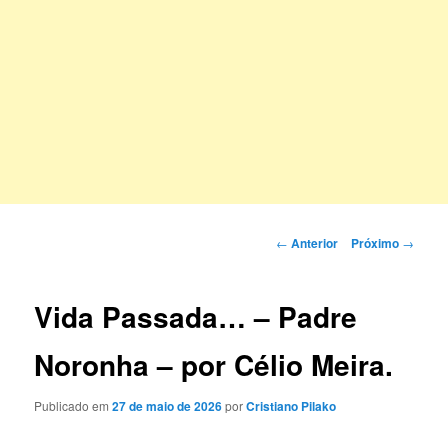
Navegação
←
Anterior
Próximo
→
de
posts
Vida Passada… – Padre
Noronha – por Célio Meira.
Publicado em
27 de maio de 2026
por
Cristiano Pilako