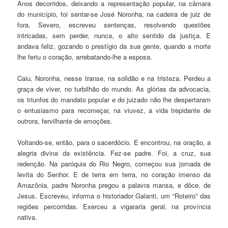
Anos decorridos, deixando a representação popular, na câmara
do município, foi sentar-se José Noronha, na cadeira de juiz de
fora. Severo, escreveu sentenças, resolvendo questões
intricadas, sem perder, nunca, o alto sentido da justiça. E
andava feliz, gozando o prestígio da sua gente, quando a morte
lhe feriu o coração, arrebatando-lhe a esposa.
Caiu, Noronha, nesse transe, na solidão e na tristeza. Perdeu a
graça de viver, no turbilhão do mundo. As glórias da advocacia,
os triunfos do mandato popular e do juizado não lhe despertaram
o entusiasmo para recomeçar, na viuvez, a vida trepidante de
outrora, fervilhante de emoções.
Voltando-se, então, para o sacerdócio. E encontrou, na oração, a
alegria divina da existência. Fez-se padre. Foi, a cruz, sua
redenção. Na paróquia do Rio Negro, começou sua jornada de
levita do Senhor. E de terra em terra, no coração imenso da
Amazônia, padre Noronha pregou a palavra mansa, e dôce, de
Jesus. Escreveu, informa o historiador Galanti, um “Roteiro” das
regiões percorridas. Exerceu a vigararia geral, na província
nativa.