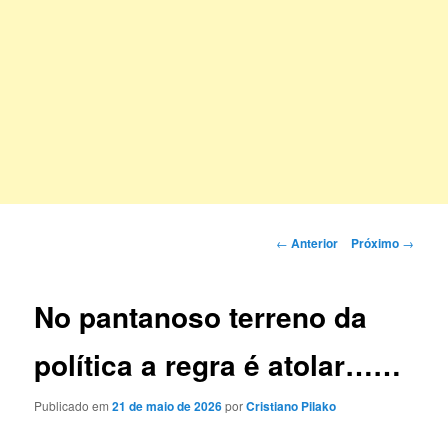
Navegação
←
Anterior
Próximo
→
de
posts
No pantanoso terreno da
política a regra é atolar……
Publicado em
21 de maio de 2026
por
Cristiano Pilako