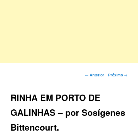
Navegação
←
Anterior
Próximo
→
de
posts
RINHA EM PORTO DE
GALINHAS – por Sosígenes
Bittencourt.