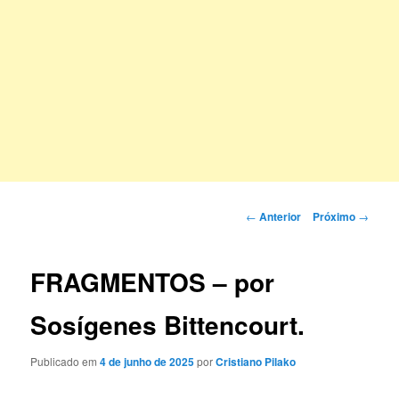
Navegação
←
Anterior
Próximo
→
de
posts
FRAGMENTOS – por
Sosígenes Bittencourt.
Publicado em
4 de junho de 2025
por
Cristiano Pilako