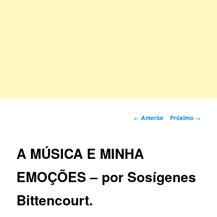
Navegação
←
Anterior
Próximo
→
de
posts
A MÚSICA E MINHA
EMOÇÕES – por Sosígenes
Bittencourt.