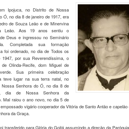
em Ipojuca, no Distrito de Nossa
 Ó, no dia 8 de janeiro de 1917, era
Pedro de Souza Leão e de Minervina
a Leão. Aos 19 anos sentiu o
de Deus e ingressou no Seminário
da. Completada sua formação
ica foi ordenado, no dia de Todos os
 1947, por sua Reverendíssima, o
 de Olinda-Recife, dom Miguel de
verde. Sua primeira celebração
ca teve lugar na sua terra natal, no
de Nossa Senhora do Ó, no dia 8 de
o, dia de Nossa Senhora da
. Mal raiou o ano novo, no dia 5 de
oi empossado vigário cooperador da Vitória de Santo Antão e capelão
hora da Graça.
oi transferido para Glória do Goitá assumindo a direção da Paróqui