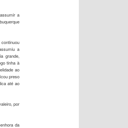
 assumir a
lbuquerque
 continuou
assumiu a
ia grande,
go tinha à
elidade ao
ficou preso
ica até ao
aleiro, por
Senhora da