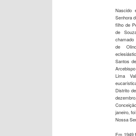
Nascido 
Senhora do
filho de 
de Souz
chamado 
de Olin
eclesiást
Santos de
Arcebispo
Lima Val
eucarísti
Distrito 
dezembr
Conceição
janeiro, f
Nossa Sen
Em 1949 f