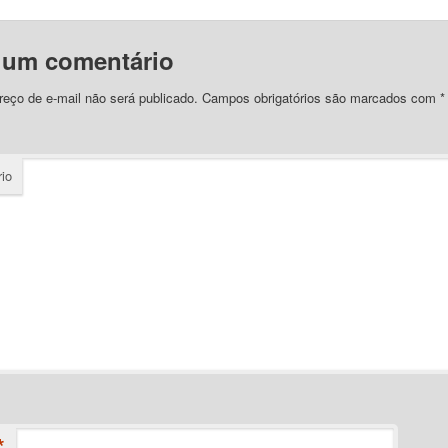
 um comentário
eço de e-mail não será publicado.
Campos obrigatórios são marcados com
*
io
*