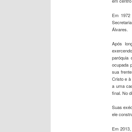
em centro
Em 1972 f
Secretari
Álvares.
Após long
exercend
paróquia 
ocupada p
sua frent
Cristo e à
a uma cad
final. No 
Suas exéqu
ele constr
Em 2013, 