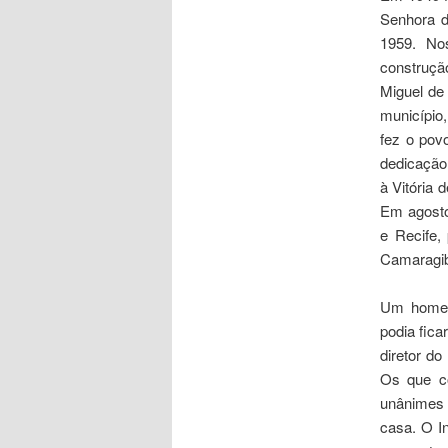
Senhora d
1959. No
construçã
Miguel de
município,
fez o pov
dedicação 
à Vitória
Em agosto
e Recife,
Camaragibe
Um homem
podia fic
diretor do
Os que co
unânimes 
casa. O I