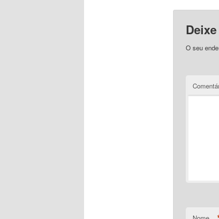
Deixe
O seu ender
Comentár
Nome