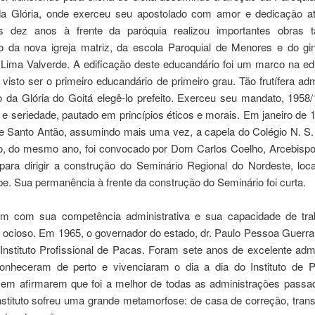
a Glória, onde exerceu seu apostolado com amor e dedicação at
s dez anos à frente da paróquia realizou importantes obras t
o da nova igreja matriz, da escola Paroquial de Menores e do g
 Lima Valverde. A edificação deste educandário foi um marco na e
 visto ser o primeiro educandário de primeiro grau. Tão frutífera ad
o da Glória do Goitá elegê-lo prefeito. Exerceu seu mandato, 1958
e seriedade, pautado em princípios éticos e morais. Em janeiro de 
 de Santo Antão, assumindo mais uma vez, a capela do Colégio N. S.
, do mesmo ano, foi convocado por Dom Carlos Coelho, Arcebispo
 para dirigir a construção do Seminário Regional do Nordeste, loc
. Sua permanência à frente da construção do Seminário foi curta.
 com sua competência administrativa e sua capacidade de trab
ar ocioso. Em 1965, o governador do estado, dr. Paulo Pessoa Guerr
 Instituto Profissional de Pacas. Foram sete anos de excelente adm
nheceram de perto e vivenciaram o dia a dia do Instituto de 
em afirmarem que foi a melhor de todas as administrações passa
nstituto sofreu uma grande metamorfose: de casa de correção, tran