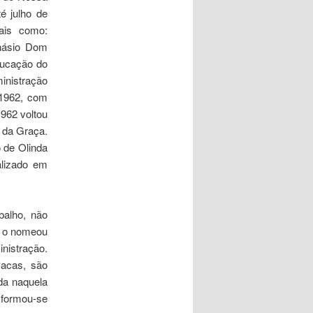
é julho de
ais como:
inásio Dom
ducação do
ministração
/1962, com
1962 voltou
 da Graça.
 de Olinda
alizado em
alho, não
a o nomeou
inistração.
Pacas, são
da naquela
sformou-se