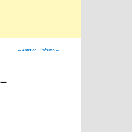
Navegação
←
Anterior
Próximo
→
de
posts
 –