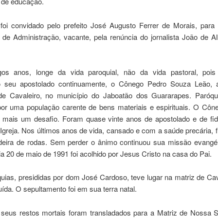
 de educação.
oi convidado pelo prefeito José Augusto Ferrer de Morais, para
a de Administração, vacante, pela renúncia do jornalista João de A
os anos, longe da vida paroquial, não da vida pastoral, pois
o seu apostolado continuamente, o Cônego Pedro Souza Leão, 
de Cavaleiro, no município do Jaboatão dos Guararapes. Paróqu
or uma população carente de bens materiais e espirituais. O Cône
e mais um desafio. Foram quase vinte anos de apostolado e de fid
 Igreja. Nos últimos anos de vida, cansado e com a saúde precária, 
eira de rodas. Sem perder o ânimo continuou sua missão evangél
dia 20 de maio de 1991 foi acolhido por Jesus Cristo na casa do Pai.
ias, presididas por dom José Cardoso, teve lugar na matriz de Cav
uída. O sepultamento foi em sua terra natal.
seus restos mortais foram transladados para a Matriz de Nossa 