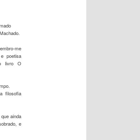
hamado
 Machado.
, lembro-me
 e poetisa
o livro O
empo.
filosofia
 que ainda
sobrado, e