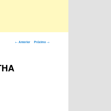
Navegação
←
Anterior
Próximo
→
de
posts
THA