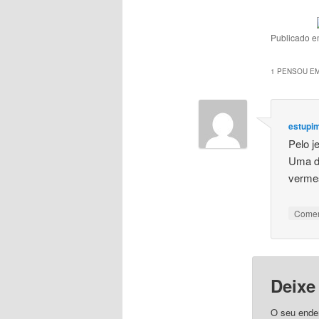
Publicado 
1 PENSOU EM
estupi
Pelo j
Uma d
vermes
Come
Deixe
O seu ender