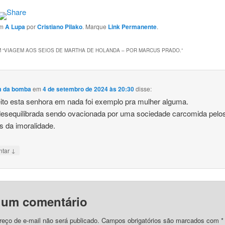
em
A Lupa
por
Cristiano Pilako
. Marque
Link Permanente
.
 “
VIAGEM AOS SEIOS DE MARTHA DE HOLANDA – POR MARCUS PRADO.
”
m da bomba
em
4 de setembro de 2024 às 20:30
disse:
eito esta senhora em nada foi exemplo pra mulher alguma.
esequilibrada sendo ovacionada por uma sociedade carcomida pelo
 da imoralidade.
↓
ntar
 um comentário
eço de e-mail não será publicado.
Campos obrigatórios são marcados com
*