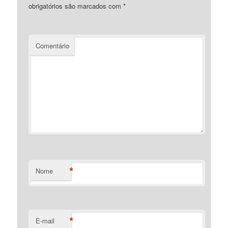
obrigatórios são marcados com
*
Comentário
*
Nome
*
E-mail