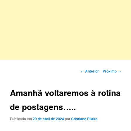
Navegação
←
Anterior
Próximo
→
de
posts
Amanhã voltaremos à rotina
de postagens…..
Publicado em
29 de abril de 2024
por
Cristiano Pilako