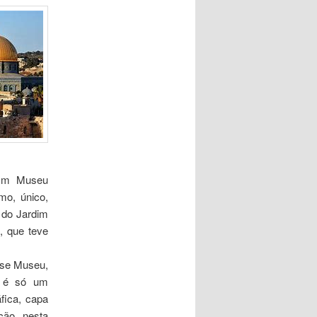
 Um Museu
mo, único,
 do Jardim
o, que teve
sse Museu,
o é só um
fica, capa
ção, nesta