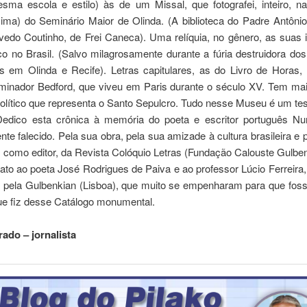
sma escola e estilo) às de um Missal, que fotografei, inteiro, na 
ima) do Seminário Maior de Olinda. (A biblioteca do Padre Antônio
vedo Coutinho, de Frei Caneca). Uma relíquia, no gênero, as suas i
co no Brasil. (Salvo milagrosamente durante a fúria destruidora do
s em Olinda e Recife). Letras capitulares, as do Livro de Horas, f
uminador Bedford, que viveu em Paris durante o século XV. Tem ma
olítico que representa o Santo Sepulcro. Tudo nesse Museu é um te
edico esta crônica à memória do poeta e escritor português Nu
te falecido. Pela sua obra, pela sua amizade à cultura brasileira e 
l, como editor, da Revista Colóquio Letras (Fundação Calouste Gulben
ato ao poeta José Rodrigues de Paiva e ao professor Lúcio Ferreir
pela Gulbenkian (Lisboa), que muito se empenharam para que foss
que fiz desse Catálogo monumental.
ado – jornalista