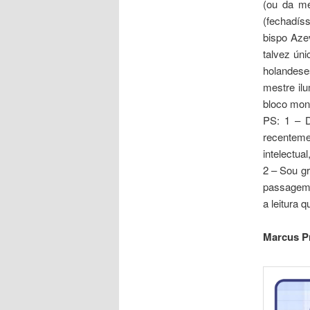
(ou da me
(fechadíss
bispo Aze
talvez úni
holandese
mestre il
bloco mon
PS: 1 – D
recentemen
intelectua
2 – Sou gr
passagem 
a leitura 
Marcus Pr