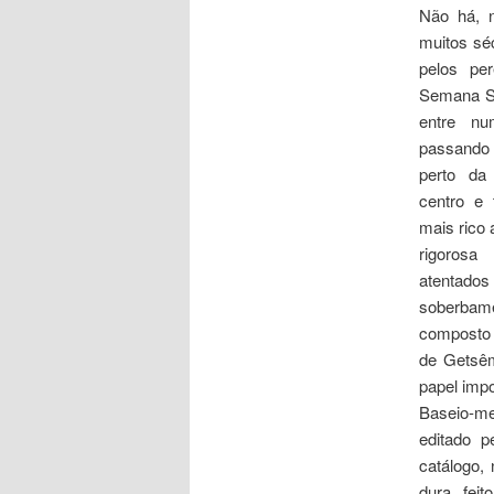
Não há, 
muitos séc
pelos pe
Semana Sa
entre nu
passando
perto da
centro e 
mais rico 
rigorosa
atentado
soberbame
composto 
de Getsêma
papel impo
Baseio-me
editado 
catálogo,
dura, fei