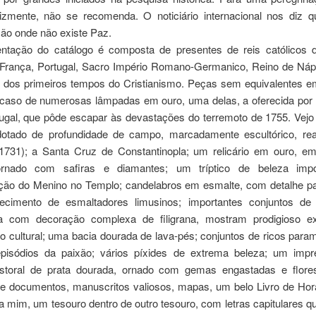
elizmente, não se recomenda. O noticiário internacional nos diz 
ção onde não existe Paz.
tação do catálogo é composta de presentes de reis católicos 
França, Portugal, Sacro Império Romano-Germanico, Reino de Náp
s dos primeiros tempos do Cristianismo. Peças sem equivalentes e
o caso de numerosas lâmpadas em ouro, uma delas, a oferecida po
tugal, que pôde escapar às devastações do terremoto de 1755. Vejo 
 dotado de profundidade de campo, marcadamente escultórico, re
1731); a Santa Cruz de Constantinopla; um relicário em ouro, e
ornado com safiras e diamantes; um tríptico de beleza imp
ção do Menino no Templo; candelabros em esmalte, com detalhe pa
ecimento de esmaltadores limusinos; importantes conjuntos de
ia com decoração complexa de filigrana, mostram prodigioso 
o cultural; uma bacia dourada de lava-pés; conjuntos de ricos par
isódios da paixão; vários píxides de extrema beleza; um impr
storal de prata dourada, ornado com gemas engastadas e flores
de documentos, manuscritos valiosos, mapas, um belo Livro de Ho
a mim, um tesouro dentro de outro tesouro, com letras capitulares q