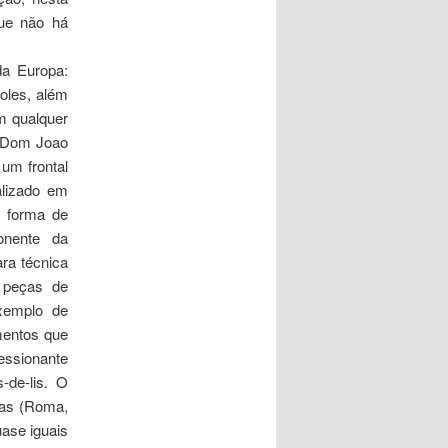
que não há
da Europa:
oles, além
m qualquer
r Dom Joao
um frontal
alizado em
m forma de
onente da
ra técnica
 peças de
exemplo de
amentos que
essionante
-de-lis. O
ras (Roma,
uase iguais