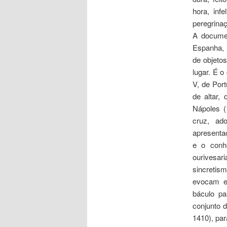
hora, inf
peregrina
A documen
Espanha, 
de objeto
lugar. É 
V, de Por
de altar,
Nápoles (
cruz, ad
apresenta
e o conh
ourivesar
sincretism
evocam ep
báculo pa
conjunto 
1410), par