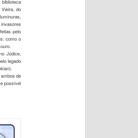
biblioteca
 Vieira, do
luminuras,
s invasores
eitas pelo
is: como o
souro.
no Júdice,
pelo legado
kian).
a, ambos de
e possível