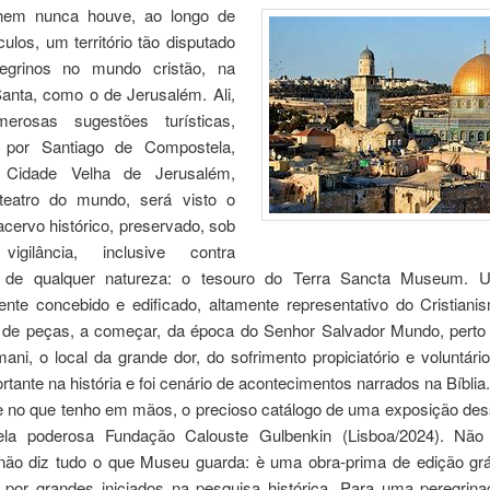
nem nunca houve, ao longo de
ulos, um território tão disputado
regrinos no mundo cristão, na
nta, como o de Jerusalém. Ali,
merosas sugestões turísticas,
 por Santiago de Compostela,
 Cidade Velha de Jerusalém,
teatro do mundo, será visto o
acervo histórico, preservado, sob
 vigilância, inclusive contra
s de qualquer natureza: o tesouro do Terra Sancta Museum.
nte concebido e edificado, altamente representativo do Cristianis
de peças, a começar, da época do Senhor Salvador Mundo, perto
ni, o local da grande dor, do sofrimento propiciatório e voluntári
rtante na história e foi cenário de acontecimentos narrados na Bíblia.
 no que tenho em mãos, o precioso catálogo de uma exposição de
pela poderosa Fundação Calouste Gulbenkin (Lisboa/2024). Nã
 não diz tudo o que Museu guarda: è uma obra-prima de edição grá
to por grandes iniciados na pesquisa histórica. Para uma peregrina