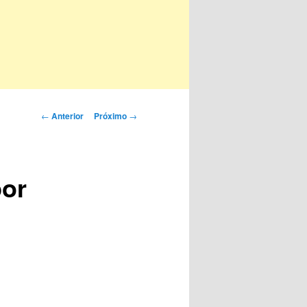
Navegação
←
Anterior
Próximo
→
de
posts
por