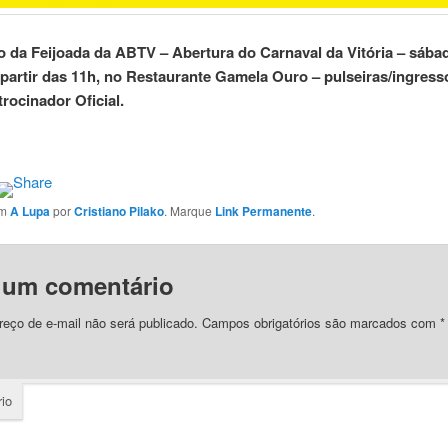
o da Feijoada da ABTV – Abertura do Carnaval da Vitória – sábad
a partir das 11h, no Restaurante Gamela Ouro – pulseiras/ingress
trocinador Oficial.
em
A Lupa
por
Cristiano Pilako
. Marque
Link Permanente
.
 um comentário
eço de e-mail não será publicado.
Campos obrigatórios são marcados com
*
io