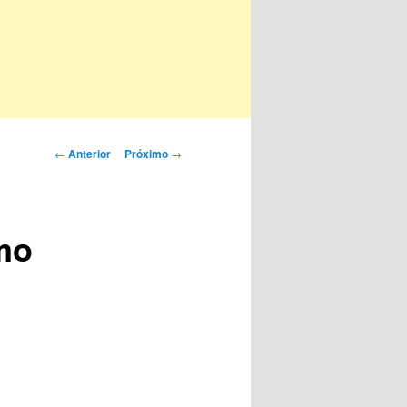
Navegação
←
Anterior
Próximo
→
de
posts
mo