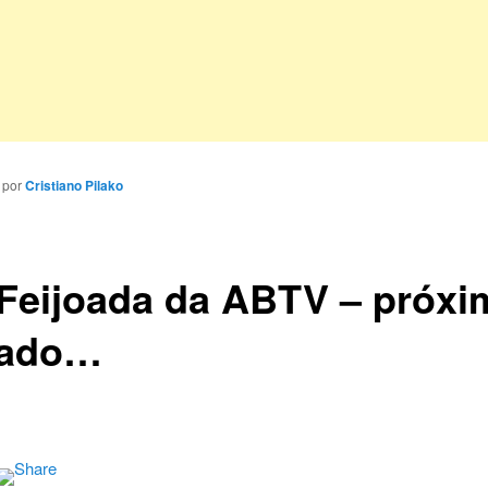
por
Cristiano Pilako
 Feijoada da ABTV – próxi
bado…