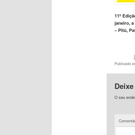
11ª Ediçã
janeiro, 
– Pitú, Pa
Publicado 
Deixe
O seu ender
Comentár