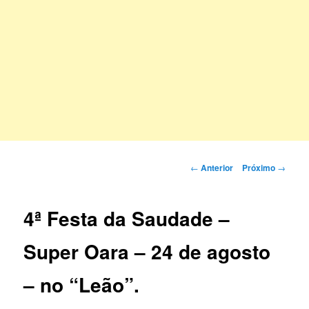
Navegação
←
Anterior
Próximo
→
de
posts
4ª Festa da Saudade –
Super Oara – 24 de agosto
– no “Leão”.