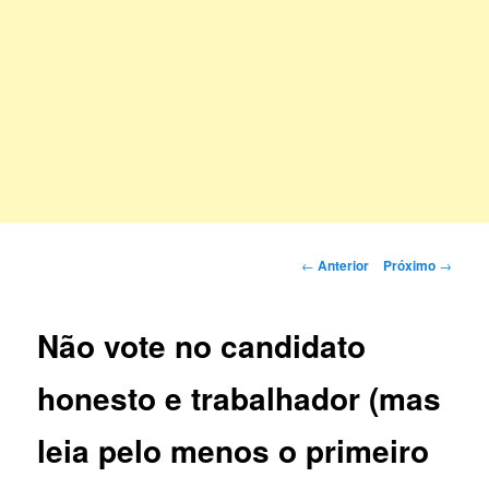
Navegação
←
Anterior
Próximo
→
de
posts
Não vote no candidato
honesto e trabalhador (mas
leia pelo menos o primeiro