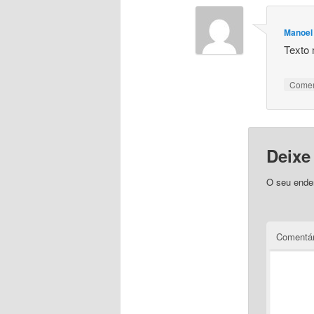
Manoel
Texto 
Come
Deixe
O seu ender
Comentár