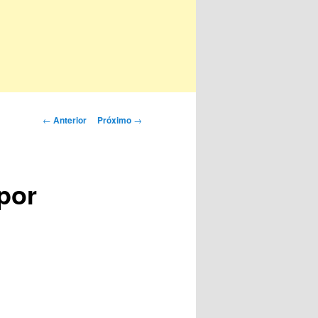
Navegação
←
Anterior
Próximo
→
de
posts
 por