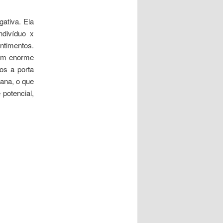
ativa. Ela
divíduo x
entimentos.
 um enorme
os a porta
ana, o que
potencial,