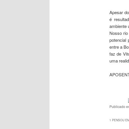
Apesar do
é result
ambiente ú
Nosso rio
potencial
entre a B
faz de Vi
uma reali
APOSEN
Publicado 
1 PENSOU EM