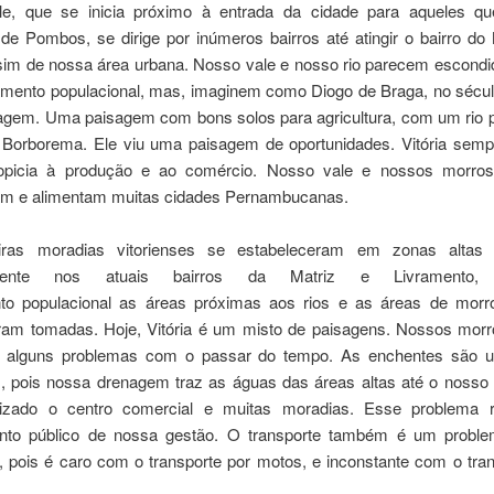
le, que se inicia próximo à entrada da cidade para aqueles q
 de Pombos, se dirige por inúmeros bairros até atingir o bairro do
sim de nossa área urbana. Nosso vale e nosso rio parecem escondi
mento populacional, mas, imaginem como Diogo de Braga, no século
agem. Uma paisagem com bons solos para agricultura, com um rio 
 Borborema. Ele viu uma paisagem de oportunidades. Vitória semp
opicia à produção e ao comércio. Nosso vale e nossos morros
am e alimentam muitas cidades Pernambucanas.
iras moradias vitorienses se estabeleceram em zonas altas 
almente nos atuais bairros da Matriz e Livrament
to populacional as áreas próximas aos rios e as áreas de mor
oram tomadas. Hoje, Vitória é um misto de paisagens. Nossos morr
m alguns problemas com o passar do tempo. As enchentes são 
, pois nossa drenagem traz as águas das áreas altas até o nosso 
alizado o centro comercial e muitas moradias. Esse problema 
nto público de nossa gestão. O transporte também é um probl
, pois é caro com o transporte por motos, e inconstante com o tran