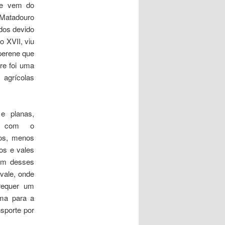
ue vem do
 Matadouro
dos devido
 XVII, viu
perene que
re foi uma
 agrícolas
e planas,
o, com o
ros, menos
os e vales
um desses
vale, onde
requer um
ema para a
sporte por