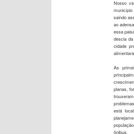
Nosso va
município
saindo as
ao adensa
essa pais
descia da
cidade pr
alimentar
As prime
princip
crescimen
planas, f
trouxera
problemas
está loc
planejame
população
ônibus.