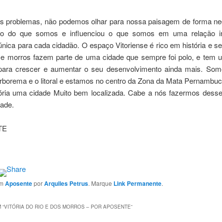
s problemas, não podemos olhar para nossa paisagem de forma neg
ado do que somos e influenciou o que somos em uma relação in
nica para cada cidadão. O espaço Vitoriense é rico em história e s
 e morros fazem parte de uma cidade que sempre foi polo, e tem
 para crescer e aumentar o seu desenvolvimento ainda mais. Som
orborema e o litoral e estamos no centro da Zona da Mata Pernambuc
tória uma cidade Muito bem localizada. Cabe a nós fazermos desse 
dade.
TE
em
Aposente
por
Arquiles Petrus
. Marque
Link Permanente
.
 “
VITÓRIA DO RIO E DOS MORROS – POR APOSENTE
”