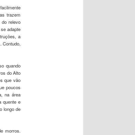
facilmente
ras trazem
 do relevo
 se adapte
truções, a
. Contudo,
sso quando
os do Alto
es que vão
que poucos
a, na área
a quente e
o longo de
de morros.