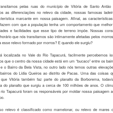
ansitamos pelas ruas do município de Vitória de Santo Antão 
s as diferenciações no relevo da cidade, nossas famosas ladei
terística marcante em nossa paisagem. Afinal, as características
e fazem com que a população tenha um comportamento que melhor
ldades e facilidades que esse tipo de terreno impõe. Nossas cons
 horário que nós transitamos são intimamente afetadas pelos morros
a esse relevo formado por morros? E quando ele surgiu?
stá localizada no Vale do Rio Tapacurá, facilmente percebemos i
s que o centro da nossa cidade está em um “bucaco” entre os bairr
 e o Bairro da Bela Vista, no outro lado nós temos outras elevaçõ
bairros do Lídia Queiros ao distrito de Pacas. Uma das coisas 
que Vitória também faz parte do planalto da Borborema, todavi
a do planalto que surgiu a cerca de 100 milhões de anos. O clim
 rio Tapacurá foram os responsáveis por moldar nossa paisagem a
po.
so relevo é classificado como mamelonar, ou relevo de mares 