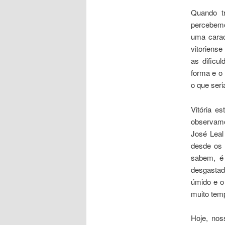
Quando tr
percebemo
uma carac
vitoriens
as dificu
forma e o
o que seri
Vitória e
observamo
José Leal
desde os 
sabem, é 
desgastad
úmido e o
muito tem
Hoje, nos