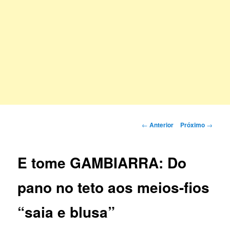
Navegação
←
Anterior
Próximo
→
de
posts
E tome GAMBIARRA: Do
pano no teto aos meios-fios
“saia e blusa”