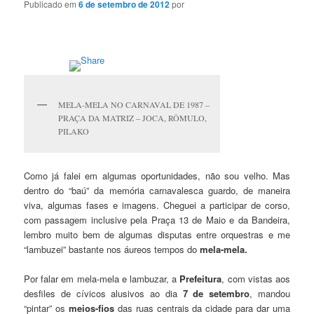
Publicado em
6 de setembro de 2012
por
MELA-MELA NO CARNAVAL DE 1987 –
PRAÇA DA MATRIZ – JOCA, RÔMULO,
PILAKO
Como já falei em algumas oportunidades, não sou velho. Mas
dentro do “baú” da memória carnavalesca guardo, de maneira
viva, algumas fases e imagens. Cheguei a participar de corso,
com passagem inclusive pela Praça 13 de Maio e da Bandeira,
lembro muito bem de algumas disputas entre orquestras e me
“lambuzei” bastante nos áureos tempos do
mela-mela.
Por falar em mela-mela e lambuzar, a
Prefeitura
, com vistas aos
desfiles de cívicos alusivos ao dia
7 de setembro
, mandou
“pintar” os
meios-fios
das ruas centrais da cidade para dar uma