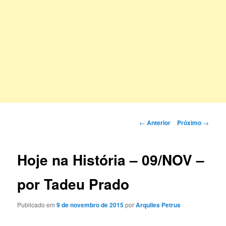
Navegação
←
Anterior
Próximo
→
de
posts
Hoje na História – 09/NOV –
por Tadeu Prado
Publicado em
9 de novembro de 2015
por
Arquiles Petrus