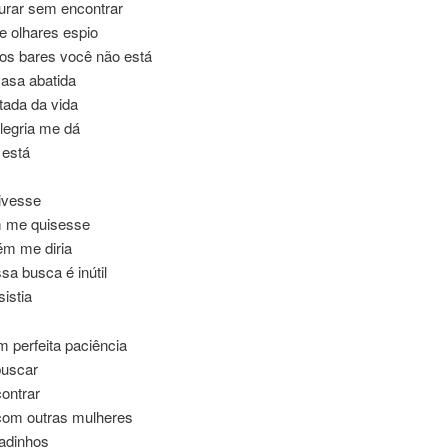
curar sem encontrar
e olhares espio
os bares você não está
casa abatida
ada da vida
legria me dá
 está
ivesse
 me quisesse
ém me diria
sa busca é inútil
istia
 perfeita paciência
buscar
ontrar
om outras mulheres
adinhos