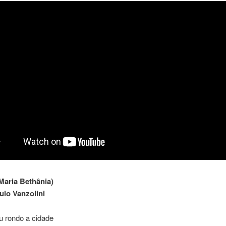
aria Bethânia)
ulo Vanzolini
u rondo a cidade