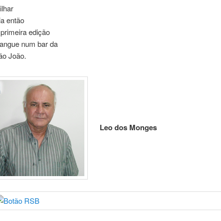
lhar
ia então
 primeira edição
angue num bar da
ão João.
Leo dos Monges