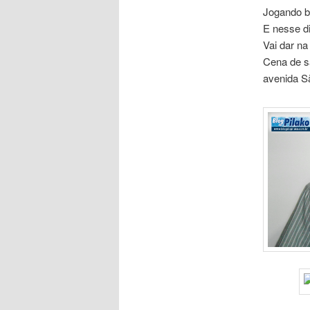
Jogando bi
E nesse d
Vai dar na
Cena de s
avenida S