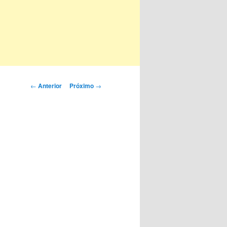
Navegação
←
Anterior
Próximo
→
de
posts