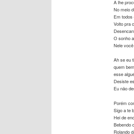
A lhe pro
No meio d
Em todos 
Volto pra 
Desencant
O sonho a
Nele você
Ah se eu t
quem bem
esse algu
Desiste es
Eu não des
Porém com
Sigo a te 
Hei de enc
Bebendo c
Rolando d