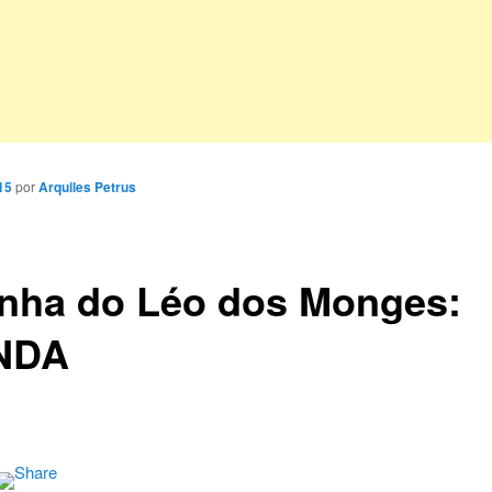
15
por
Arquiles Petrus
inha do Léo dos Monges:
NDA