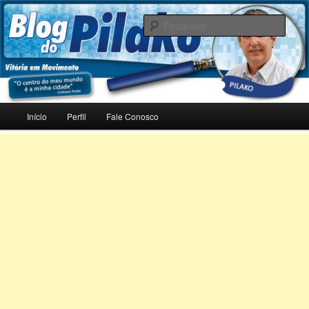
Pular
para
Pesqu
o
conteúdo
Blog do Pilako
principal
Menu
Início
Perfil
Fale Conosco
principal