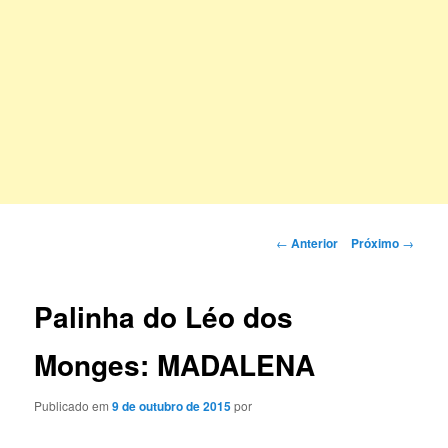
Navegação
←
Anterior
Próximo
→
de
posts
Palinha do Léo dos
Monges: MADALENA
Publicado em
9 de outubro de 2015
por