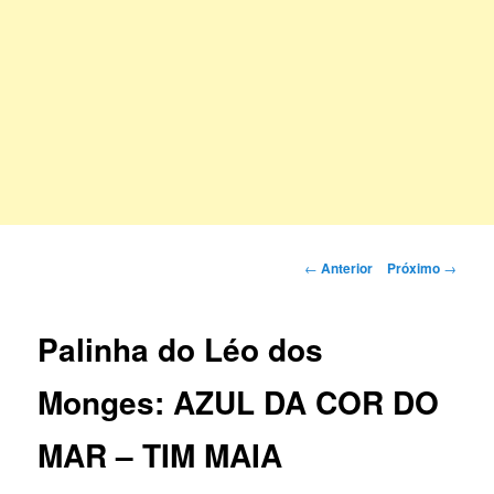
Navegação
←
Anterior
Próximo
→
de
posts
Palinha do Léo dos
Monges: AZUL DA COR DO
MAR – TIM MAIA