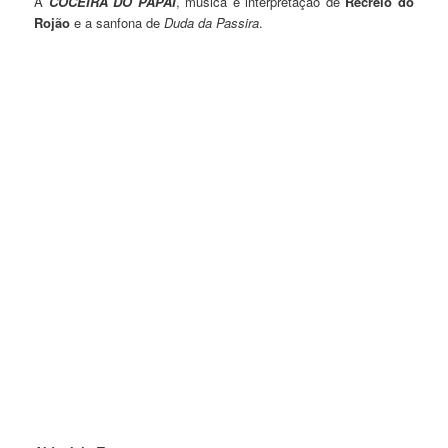
A
COCEIRA DO PAPAI
, música e interpretação de
Recreio do
Rojão
e a sanfona de
Duda da Passira
.