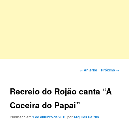
Navegação
←
Anterior
Próximo
→
de
posts
Recreio do Rojão canta “A
Coceira do Papai”
Publicado em
1 de outubro de 2013
por
Arquiles Petrus