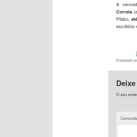
A vence
Correia
(
Pilako,
at
escritório
Publicado 
Deixe
O seu ender
Comentár