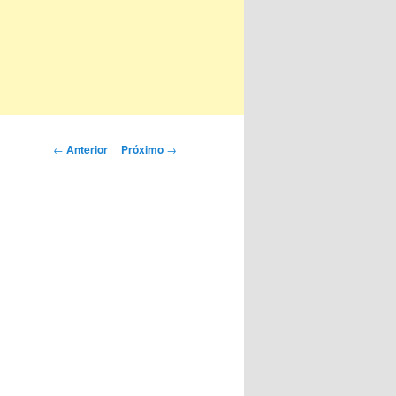
Navegação
←
Anterior
Próximo
→
de
posts