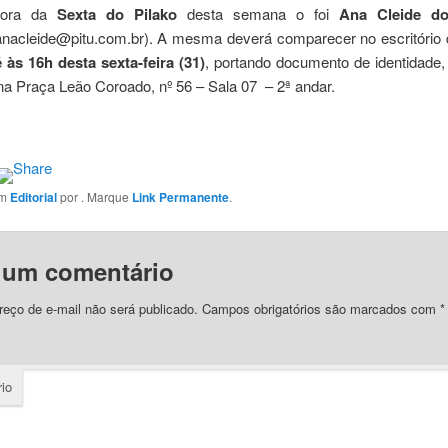
dora da
Sexta do Pilako
desta semana o foi
Ana Cleide do
anacleide@pitu.com.br). A mesma deverá comparecer no escritório 
é às 16h desta sexta-feira (31)
, portando documento de identidade
 na Praça Leão Coroado, nº 56 – Sala 07 – 2ª andar.
em
Editorial
por
. Marque
Link Permanente
.
 um comentário
eço de e-mail não será publicado.
Campos obrigatórios são marcados com
*
io