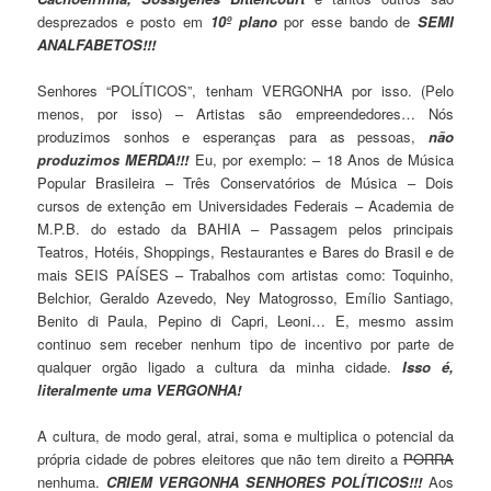
desprezados e posto em
10º plano
por esse bando de
SEMI
ANALFABETOS!!!
Senhores “POLÍTICOS”, tenham VERGONHA por isso. (Pelo
menos, por isso) – Artistas são empreendedores… Nós
produzimos sonhos e esperanças para as pessoas,
não
produzimos MERDA!!!
Eu, por exemplo: – 18 Anos de Música
Popular Brasileira – Três Conservatórios de Música – Dois
cursos de extenção em Universidades Federais – Academia de
M.P.B. do estado da BAHIA – Passagem pelos principais
Teatros, Hotéis, Shoppings, Restaurantes e Bares do Brasil e de
mais SEIS PAÍSES – Trabalhos com artistas como: Toquinho,
Belchior, Geraldo Azevedo, Ney Matogrosso, Emílio Santiago,
Benito di Paula, Pepino di Capri, Leoni… E, mesmo assim
continuo sem receber nenhum tipo de incentivo por parte de
qualquer orgão ligado a cultura da minha cidade.
Isso é,
literalmente uma VERGONHA!
A cultura, de modo geral, atrai, soma e multiplica o potencial da
própria cidade de pobres eleitores que não tem direito a
PORRA
nenhuma.
CRIEM VERGONHA SENHORES POLÍTICOS!!!
Aos