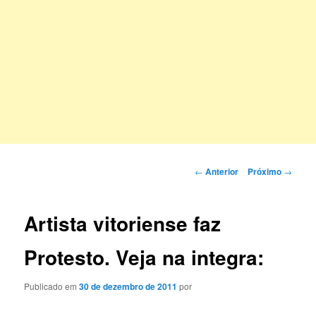
Navegação
←
Anterior
Próximo
→
de
posts
Artista vitoriense faz
Protesto. Veja na integra:
Publicado em
30 de dezembro de 2011
por