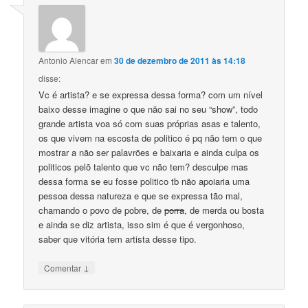
Antonio Alencar
em
30 de dezembro de 2011 às 14:18
disse:
Vc é artista? e se expressa dessa forma? com um nível
baixo desse imagine o que não sai no seu “show”, todo
grande artista voa só com suas próprias asas e talento,
os que vivem na escosta de politico é pq não tem o que
mostrar a não ser palavrões e baixaria e ainda culpa os
politicos pelõ talento que vc não tem? desculpe mas
dessa forma se eu fosse politico tb não apoiaria uma
pessoa dessa natureza e que se expressa tão mal,
chamando o povo de pobre, de
porra
, de merda ou bosta
e ainda se diz artista, isso sim é que é vergonhoso,
saber que vitória tem artista desse tipo.
↓
Comentar