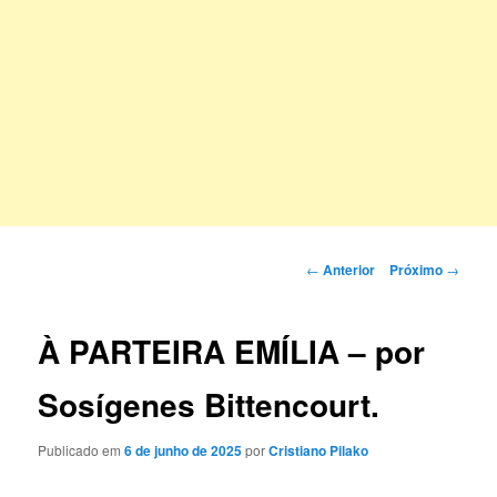
Navegação
←
Anterior
Próximo
→
de
posts
À PARTEIRA EMÍLIA – por
Sosígenes Bittencourt.
Publicado em
6 de junho de 2025
por
Cristiano Pilako