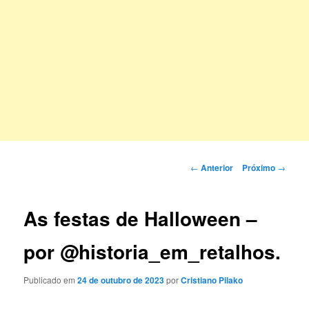
Navegação
←
Anterior
Próximo
→
de
posts
As festas de Halloween –
por @historia_em_retalhos.
Publicado em
24 de outubro de 2023
por
Cristiano Pilako