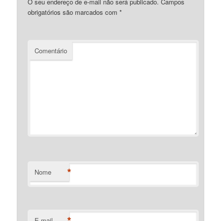
O seu endereço de e-mail não será publicado.
Campos
obrigatórios são marcados com
*
Comentário
*
Nome
*
E-mail