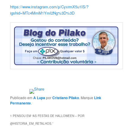
https://www.instagram.com/p/CyxrmX5u1IS/?
igshid=MTc4MmM1YmI2Ng%3D%3D
Publicado em
A Lupa
por
Cristiano Pilako
. Marque
Link
Permanente
.
1 PENSOU EM “
AS FESTAS DE HALLOWEEN – POR
@HISTORIA_EM_RETALHOS.
”