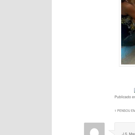
Publicado 
1 PENSOU EM
J.S. M