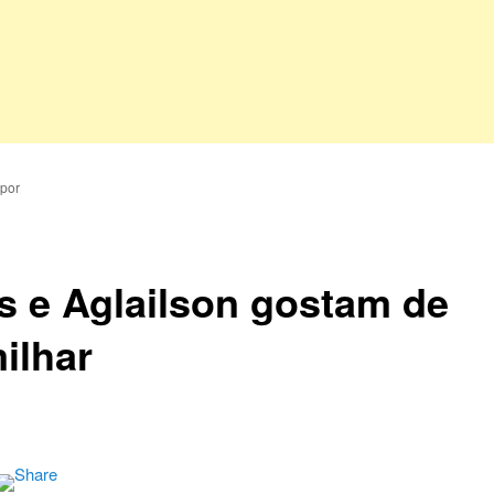
por
as e Aglailson gostam de
ilhar