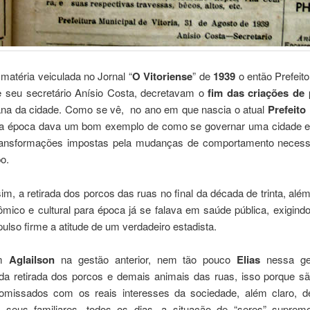
matéria veiculada no Jornal “
O Vitoriense
” de
1939
o então Prefeit
e seu secretário Anísio Costa, decretavam o
fim das criações de
na da cidade. Como se vê, no ano em que nascia o atual
Prefeito 
da época dava um bom exemplo de como se governar uma cidade e
ansformações impostas pela mudanças de comportamento necess
o.
m, a retirada dos porcos das ruas no final da década de trinta, alé
mico e cultural para época já se falava em saúde pública, exigind
ulso firme a atitude de um verdadeiro estadista.
em
Aglailson
na gestão anterior, nem tão pouco
Elias
nessa ge
 da retirada dos porcos e demais animais das ruas, isso porque são
missados com os reais interesses da sociedade, além claro, de
 seus familiares, todos os dias, a situação de “seres” supre