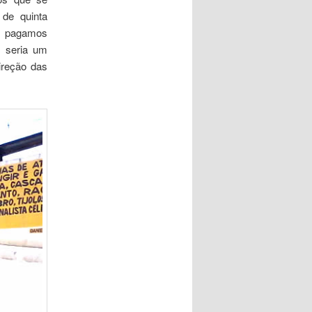
 de quinta
ue pagamos
m seria um
ireção das