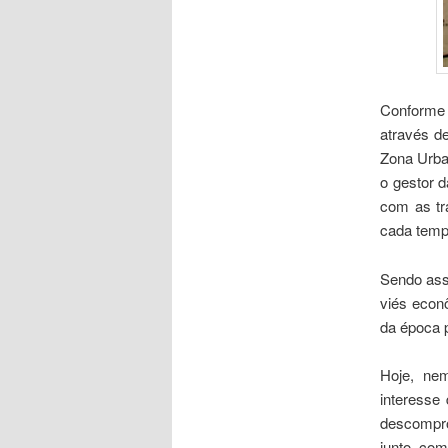
Conforme 
através d
Zona Urba
o gestor 
com as tr
cada temp
Sendo assi
viés econô
da época p
Hoje, n
interesse
descompro
junto com