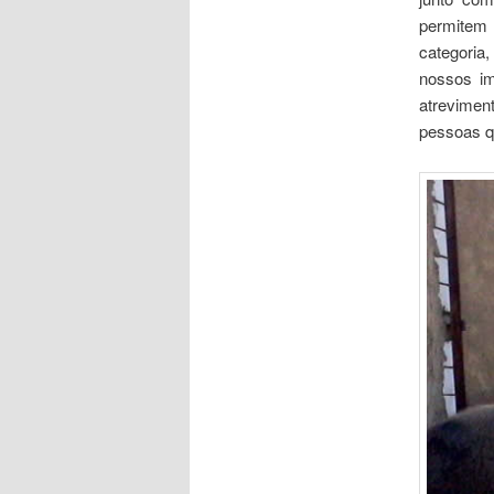
permitem 
categoria
nossos im
atrevimen
pessoas qu