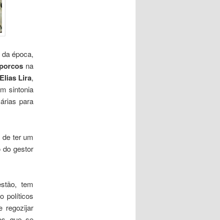
o da época,
 porcos
na
Elias Lira
,
m sintonia
árias para
m de ter um
o do gestor
stão, tem
 políticos
 regozijar
mos que se