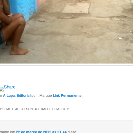
em
A Lupa
,
Editorial
por
. Marque
Link Permanente
.
 “
ELIAS E AGLAILSON GOSTAM DE HUMILHAR
”
achado
em
22 de março de 2012 às 21:44
disse: