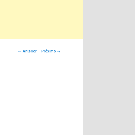
Navegação
←
Anterior
Próximo
→
de
posts