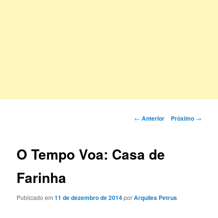
Navegação
←
Anterior
Próximo
→
de
posts
O Tempo Voa: Casa de
Farinha
Publicado em
11 de dezembro de 2014
por
Arquiles Petrus