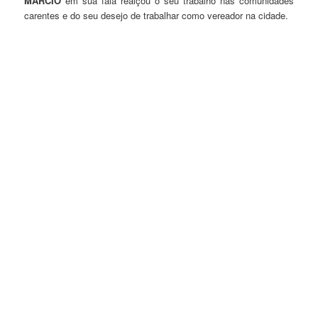
MÁRCIO
em sua fala realçou o seu trabalho nas comunidades
carentes e do seu desejo de trabalhar como vereador na cidade.