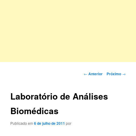
Navegação
←
Anterior
Próximo
→
de
posts
Laboratório de Análises
Biomédicas
Publicado em
6 de julho de 2011
por