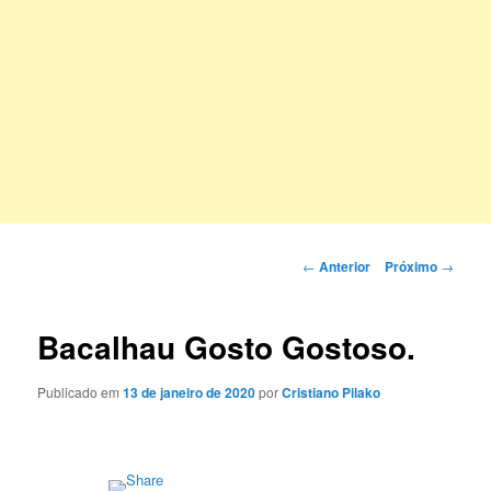
Navegação
←
Anterior
Próximo
→
de
posts
Bacalhau Gosto Gostoso.
Publicado em
13 de janeiro de 2020
por
Cristiano Pilako