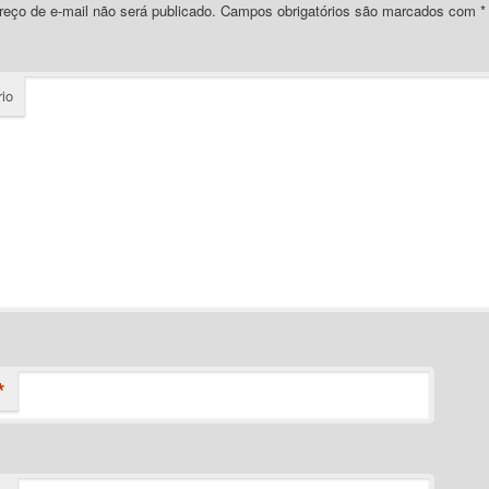
eço de e-mail não será publicado.
Campos obrigatórios são marcados com
*
io
*