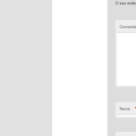
O seu ender
Comentár
Nome