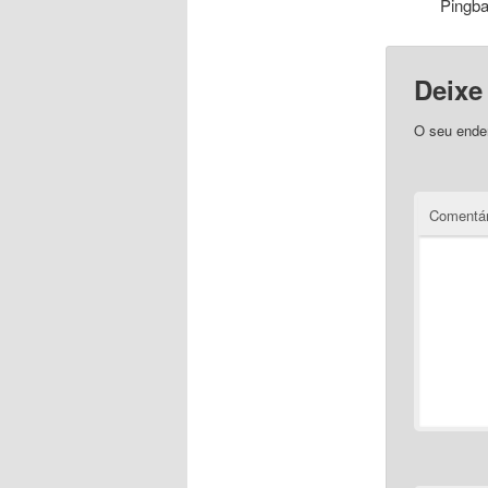
Pingb
Deixe
O seu ender
Comentár