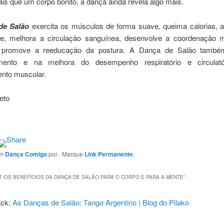
s que um corpo bonito, a dança ainda revela algo mais.
de Salão
exercita os músculos de forma suave, queima calorias,
dade, melhora a circulação sanguínea, desenvolve a coordenação 
io, promove a reeducação da postura. A Dança de Salão també
mento e na melhora do desempenho respiratório e circulat
ento muscular.
eto
em
Dança Comigo
por
. Marque
Link Permanente
.
 “
OS BENEFÍCIOS DA DANÇA DE SALÃO PARA O CORPO E PARA A MENTE
”
ack:
As Danças de Salão: Tango Argentino | Blog do Pilako