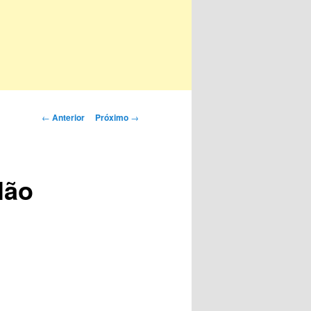
Navegação
←
Anterior
Próximo
→
de
posts
lão