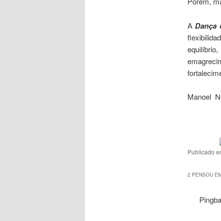
Porem, mai
A
Dança 
flexibili
equilíbr
emagreci
fortalecim
Manoel N
Publicado 
2 PENSOU EM
Pingb