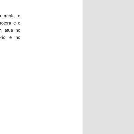
 aumenta a
motora e o
m atua no
ório e no