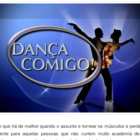
o que há de melhor quando o assunto e tornear os músculos e perder
mente para aquelas pessoas que não curtem muito academia de 