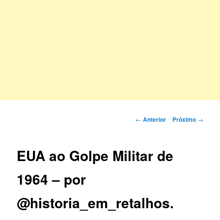
Navegação
←
Anterior
Próximo
→
de
posts
EUA ao Golpe Militar de
1964 – por
@historia_em_retalhos.